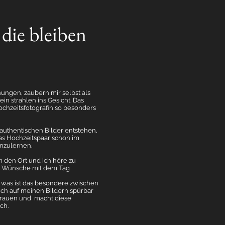
ie bleiben
ngen, zaubern mir selbst als
in strahlen ins Gesicht. Das
ochzeitsfotografin so besonders
authentischen Bilder entstehen,
das Hochzeitspaar schon im
nzulernen.
den Ort und ich höre zu
 Wünsche mit dem Tag
 was ist das besondere zwischen
ch auf meinen Bildern spürbar
trauen und macht diese
ch.