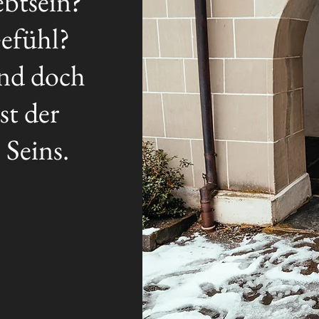
ebtsein?
Gefühl?
 und doch
st der
 Seins.